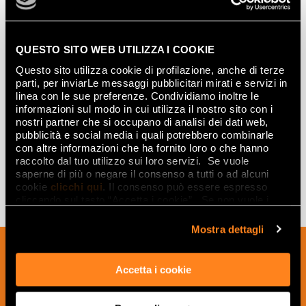
Mosaïques
QUESTO SITO WEB UTILIZZA I COOKIE
Questo sito utilizza cookie di profilazione, anche di terze
parti, per inviarLe messaggi pubblicitari mirati e servizi in
ONICE MIELE GRES
CALACATTA DELICATO /
linea con le sue preferenze. Condividiamo inoltre le
MACROMOSAICO
ONICE MIELE / NERO
informazioni sul modo in cui utilizza il nostro sito con i
30x30
ELEGANTE DECO MOSAICO
nostri partner che si occupano di analisi dei dati web,
30x30
pubblicità e social media i quali potrebbero combinarle
con altre informazioni che ha fornito loro o che hanno
raccolto dal tuo utilizzo sui loro servizi. Se vuole
saperne di più o negare il consenso a tutti o ad alcuni
cookie
clicchi qui
. Il consenso può essere espresso
cliccando sul tasto “Accetta i cookie”. Se non vuole i
cookie di profilazione può negare il consenso sul tasto
“Rifiuta".
Mostra dettagli
Inscrivez-vous à notre newsletter pour
recevoir les nouveautés, les mises à jour
Accetta i cookie
et les idées créatives relatives au
monde des céramiques et du design