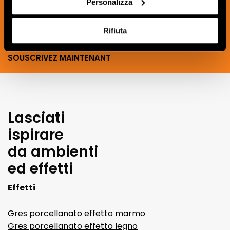
Personalizza
d'intérieur.
Rifiuta
SOUSCRIVEZ MAINTENANT
Lasciati
ispirare
da ambienti
ed effetti
Effetti
Gres porcellanato effetto marmo
Gres porcellanato effetto legno