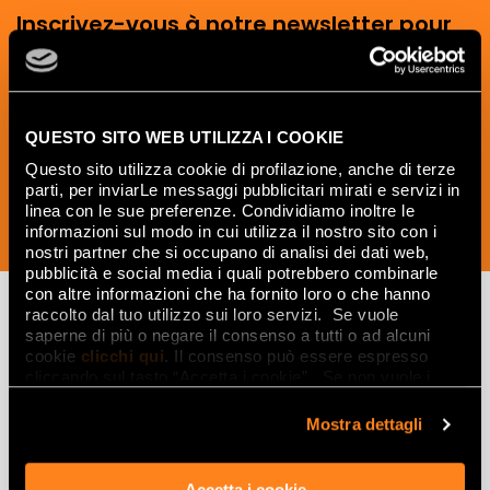
Inscrivez-vous à notre newsletter pour
recevoir les nouveautés, les mises à jour
et les idées créatives relatives au
monde des céramiques et du design
d'intérieur.
QUESTO SITO WEB UTILIZZA I COOKIE
Questo sito utilizza cookie di profilazione, anche di terze
parti, per inviarLe messaggi pubblicitari mirati e servizi in
linea con le sue preferenze. Condividiamo inoltre le
informazioni sul modo in cui utilizza il nostro sito con i
SOUSCRIVEZ MAINTENANT
nostri partner che si occupano di analisi dei dati web,
pubblicità e social media i quali potrebbero combinarle
con altre informazioni che ha fornito loro o che hanno
raccolto dal tuo utilizzo sui loro servizi. Se vuole
saperne di più o negare il consenso a tutti o ad alcuni
Lasciati
cookie
clicchi qui
. Il consenso può essere espresso
cliccando sul tasto “Accetta i cookie”. Se non vuole i
ispirare
cookie di profilazione può negare il consenso sul tasto
“Rifiuta".
Mostra dettagli
da ambienti
ed effetti
Accetta i cookie