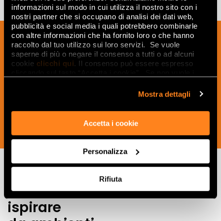
informazioni sul modo in cui utilizza il nostro sito con i
nostri partner che si occupano di analisi dei dati web,
pubblicità e social media i quali potrebbero combinarle
Inscrivez-vous à notre newsletter pour
con altre informazioni che ha fornito loro o che hanno
raccolto dal tuo utilizzo sui loro servizi. Se vuole
recevoir les nouveautés, les mises à jour
saperne di più o negare il consenso a tutti o ad alcuni
et les idées créatives relatives au
cookie
clicchi qui
. Il consenso può essere espresso
monde des céramiques et du design
cliccando sul tasto “Accetta i cookie”. Se non vuole i
cookie di profilazione può negare il consenso sul tasto
d'intérieur.
“Rifiuta".
Mostra dettagli
Accetta i cookie
SOUSCRIVEZ MAINTENANT
Personalizza
Rifiuta
Lasciati
ispirare