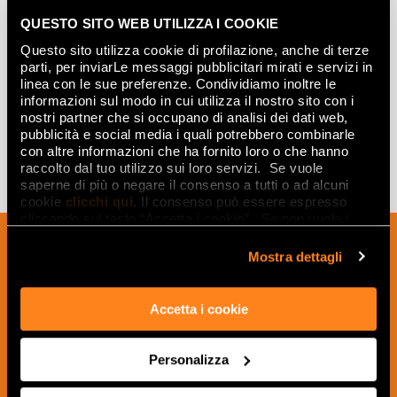
QUESTO SITO WEB UTILIZZA I COOKIE
Questo sito utilizza cookie di profilazione, anche di terze
FOSSIL SILVER INSERTO
parti, per inviarLe messaggi pubblicitari mirati e servizi in
25x75
linea con le sue preferenze. Condividiamo inoltre le
informazioni sul modo in cui utilizza il nostro sito con i
nostri partner che si occupano di analisi dei dati web,
pubblicità e social media i quali potrebbero combinarle
con altre informazioni che ha fornito loro o che hanno
raccolto dal tuo utilizzo sui loro servizi. Se vuole
saperne di più o negare il consenso a tutti o ad alcuni
cookie
clicchi qui
. Il consenso può essere espresso
cliccando sul tasto “Accetta i cookie”. Se non vuole i
cookie di profilazione può negare il consenso sul tasto
Inscrivez-vous à notre newsletter pour
“Rifiuta".
Mostra dettagli
recevoir les nouveautés, les mises à jour
et les idées créatives relatives au
monde des céramiques et du design
Accetta i cookie
d'intérieur.
Personalizza