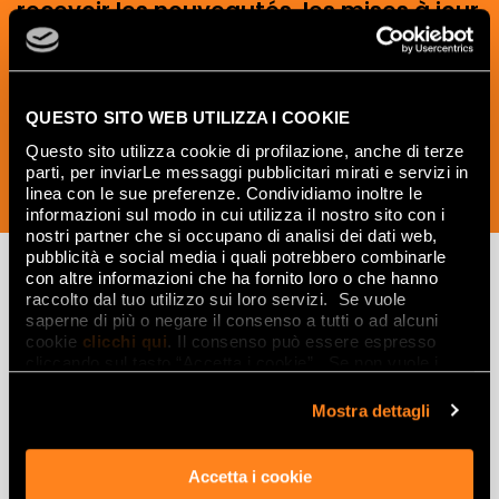
recevoir les nouveautés, les mises à jour
et les idées créatives relatives au
monde des céramiques et du design
d'intérieur.
QUESTO SITO WEB UTILIZZA I COOKIE
Questo sito utilizza cookie di profilazione, anche di terze
parti, per inviarLe messaggi pubblicitari mirati e servizi in
linea con le sue preferenze. Condividiamo inoltre le
SOUSCRIVEZ MAINTENANT
informazioni sul modo in cui utilizza il nostro sito con i
nostri partner che si occupano di analisi dei dati web,
pubblicità e social media i quali potrebbero combinarle
con altre informazioni che ha fornito loro o che hanno
raccolto dal tuo utilizzo sui loro servizi. Se vuole
Lasciati
saperne di più o negare il consenso a tutti o ad alcuni
cookie
clicchi qui
. Il consenso può essere espresso
ispirare
cliccando sul tasto “Accetta i cookie”. Se non vuole i
cookie di profilazione può negare il consenso sul tasto
da ambienti
“Rifiuta".
Mostra dettagli
ed effetti
Accetta i cookie
Effetti