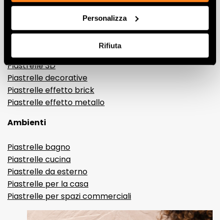
Gres porcellanato effetto marmo
Personalizza
Gres porcellanato effetto legno
Gres porcellanato effetto pietra
Rifiuta
Gres porcellanato effetto resina e cemento
Piastrelle 3D
Piastrelle decorative
Piastrelle effetto brick
Piastrelle effetto metallo
Ambienti
Piastrelle bagno
Piastrelle cucina
Piastrelle da esterno
Piastrelle per la casa
Piastrelle per spazi commerciali