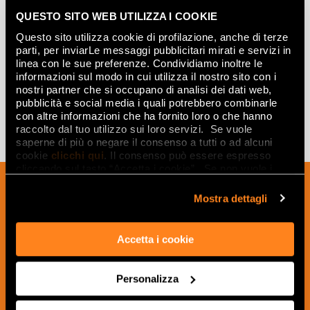
QUESTO SITO WEB UTILIZZA I COOKIE
Questo sito utilizza cookie di profilazione, anche di terze
FOSSIL SILVER INSERTO
parti, per inviarLe messaggi pubblicitari mirati e servizi in
25x75
linea con le sue preferenze. Condividiamo inoltre le
informazioni sul modo in cui utilizza il nostro sito con i
nostri partner che si occupano di analisi dei dati web,
pubblicità e social media i quali potrebbero combinarle
con altre informazioni che ha fornito loro o che hanno
raccolto dal tuo utilizzo sui loro servizi. Se vuole
saperne di più o negare il consenso a tutti o ad alcuni
cookie
clicchi qui
. Il consenso può essere espresso
cliccando sul tasto “Accetta i cookie”. Se non vuole i
Inscrivez-vous à notre newsletter pour
cookie di profilazione può negare il consenso sul tasto
“Rifiuta".
Mostra dettagli
recevoir les nouveautés, les mises à jour
et les idées créatives relatives au
monde des céramiques et du design
Accetta i cookie
d'intérieur.
Personalizza