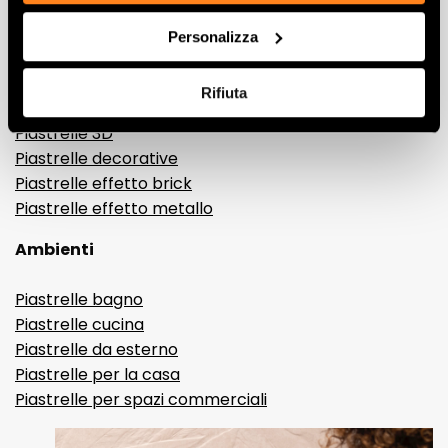
Gres porcellanato effetto marmo
Personalizza
Gres porcellanato effetto legno
Gres porcellanato effetto pietra
Rifiuta
Gres porcellanato effetto resina e cemento
Piastrelle 3D
Piastrelle decorative
Piastrelle effetto brick
Piastrelle effetto metallo
Ambienti
Piastrelle bagno
Piastrelle cucina
Piastrelle da esterno
Piastrelle per la casa
Piastrelle per spazi commerciali