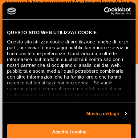
recevoir les nouveautés, les mises à jour
et les idées créatives relatives au
monde des céramiques et du design
d'intérieur.
QUESTO SITO WEB UTILIZZA I COOKIE
Questo sito utilizza cookie di profilazione, anche di terze
parti, per inviarLe messaggi pubblicitari mirati e servizi in
linea con le sue preferenze. Condividiamo inoltre le
SOUSCRIVEZ MAINTENANT
informazioni sul modo in cui utilizza il nostro sito con i
nostri partner che si occupano di analisi dei dati web,
pubblicità e social media i quali potrebbero combinarle
con altre informazioni che ha fornito loro o che hanno
raccolto dal tuo utilizzo sui loro servizi. Se vuole
Lasciati
saperne di più o negare il consenso a tutti o ad alcuni
cookie
clicchi qui
. Il consenso può essere espresso
ispirare
cliccando sul tasto “Accetta i cookie”. Se non vuole i
cookie di profilazione può negare il consenso sul tasto
da ambienti
“Rifiuta".
Mostra dettagli
ed effetti
Accetta i cookie
Effetti