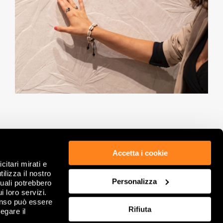
Accetta i cookie
citari mirati e
ÉTHIQUE ET CONFORMITÉ
POLITIQUE DE CONFIDENTIALITÉ
ilizza il nostro
GDPR
COOKIE
Personalizza
quali potrebbero
NOTES LÉGALES
REVOIR VOS CHOIX DE COOKIES
i loro servizi.
INFORMATIONS SOCIÉTÉ
FAQ
enso può essere
Rifiuta
DITIONS GÉNÉRALES DE VENTE
egare il
CONTACTS