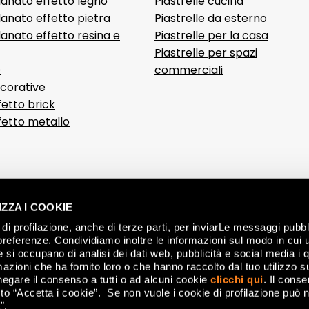
lanato effetto legno
Piastrelle cucina
anato effetto pietra
Piastrelle da esterno
anato effetto resina e
Piastrelle per la casa
Piastrelle per spazi
D
commerciali
ecorative
fetto brick
ffetto metallo
ZZA I COOKIE
di profilazione, anche di terze parti, per inviarLe messaggi pubbli
preferenze. Condividiamo inoltre le informazioni sul modo in cui ut
he si occupano di analisi dei dati web, pubblicità e social media i 
azioni che ha fornito loro o che hanno raccolto dal tuo utilizzo su
negare il consenso a tutti o ad alcuni cookie
clicchi qui
. Il cons
CON
o “Accetta i cookie”. Se non vuole i cookie di profilazione può n
".