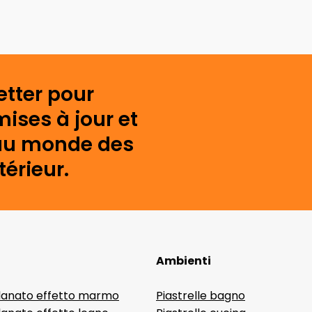
etter pour
mises à jour et
s au monde des
érieur.
Ambienti
lanato effetto marmo
Piastrelle bagno