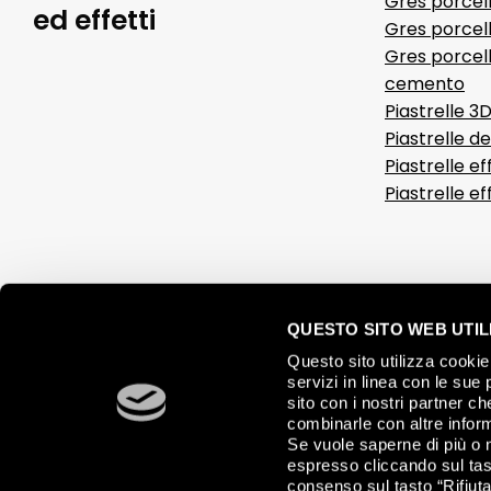
Gres porcel
ed effetti
Gres porcell
Gres porcell
cemento
Piastrelle 3
Piastrelle d
Piastrelle ef
Piastrelle e
QUESTO SITO WEB UTILI
Questo sito utilizza cookie 
servizi in linea con le sue 
sito con i nostri partner c
combinarle con altre inform
Se vuole saperne di più o 
espresso cliccando sul tast
consenso sul tasto “Rifiuta