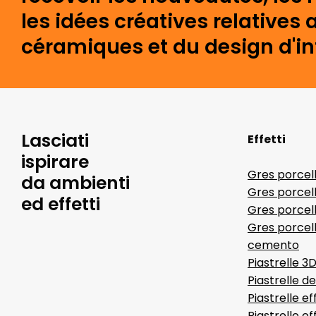
les idées créatives relative
céramiques et du design d'int
Lasciati
Effetti
ispirare
Gres porcel
da ambienti
Gres porcel
ed effetti
Gres porcell
Gres porcell
cemento
Piastrelle 3
Piastrelle d
Piastrelle ef
Piastrelle e