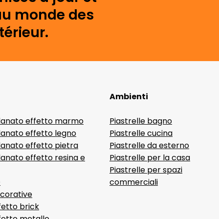
s au monde des
érieur.
Ambienti
lanato effetto marmo
Piastrelle bagno
lanato effetto legno
Piastrelle cucina
anato effetto pietra
Piastrelle da esterno
anato effetto resina e
Piastrelle per la casa
Piastrelle per spazi
D
commerciali
ecorative
fetto brick
ffetto metallo