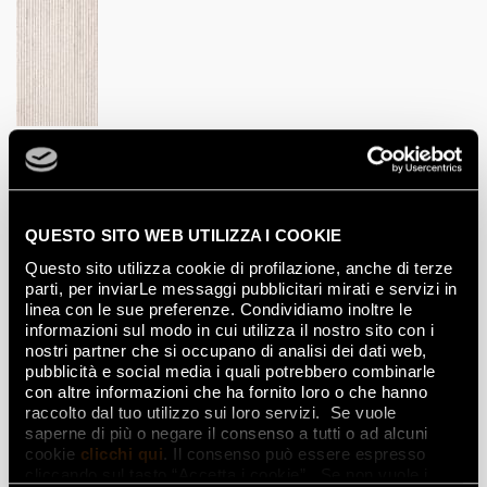
GROOVE BIANCO MATT
50x120
Mosaïques
QUESTO SITO WEB UTILIZZA I COOKIE
Questo sito utilizza cookie di profilazione, anche di terze
parti, per inviarLe messaggi pubblicitari mirati e servizi in
linea con le sue preferenze. Condividiamo inoltre le
informazioni sul modo in cui utilizza il nostro sito con i
LAVA MOSAICO
30x30
nostri partner che si occupano di analisi dei dati web,
pubblicità e social media i quali potrebbero combinarle
con altre informazioni che ha fornito loro o che hanno
raccolto dal tuo utilizzo sui loro servizi. Se vuole
Listels
saperne di più o negare il consenso a tutti o ad alcuni
cookie
clicchi qui
. Il consenso può essere espresso
cliccando sul tasto “Accetta i cookie”. Se non vuole i