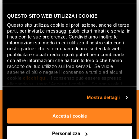
Mosaïques
QUESTO SITO WEB UTILIZZA I COOKIE
Questo sito utilizza cookie di profilazione, anche di terze
parti, per inviarLe messaggi pubblicitari mirati e servizi in
linea con le sue preferenze. Condividiamo inoltre le
NUT RANDOM MOSAICO
NUT BRICK MOSAICO
30,5x30,5
30,5x30,5
informazioni sul modo in cui utilizza il nostro sito con i
nostri partner che si occupano di analisi dei dati web,
pubblicità e social media i quali potrebbero combinarle
con altre informazioni che ha fornito loro o che hanno
raccolto dal tuo utilizzo sui loro servizi. Se vuole
saperne di più o negare il consenso a tutti o ad alcuni
cookie
clicchi qui
. Il consenso può essere espresso
cliccando sul tasto “Accetta i cookie”. Se non vuole i
cookie di profilazione può negare il consenso sul tasto
“Rifiuta".
Mostra dettagli
Inscrivez-vous à notre newsletter pour
recevoir les nouveautés, les mises à jour
et les idées créatives relatives au
Accetta i cookie
monde des céramiques et du design
d'intérieur.
Personalizza