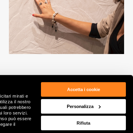
Accetta i cookie
citari mirati e
ÉTHIQUE ET CONFORMITÉ
POLITIQUE DE CONFIDENTIALITÉ
ilizza il nostro
GDPR
COOKIE
Personalizza
quali potrebbero
NOTES LÉGALES
REVOIR VOS CHOIX DE COOKIES
i loro servizi.
INFORMATIONS SOCIÉTÉ
FAQ
enso può essere
Rifiuta
DITIONS GÉNÉRALES DE VENTE
egare il
CONTACTS