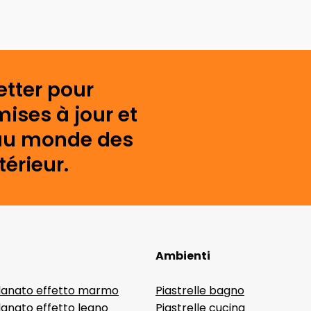
etter pour
mises à jour et
s au monde des
érieur.
Ambienti
lanato effetto marmo
Piastrelle bagno
lanato effetto legno
Piastrelle cucina