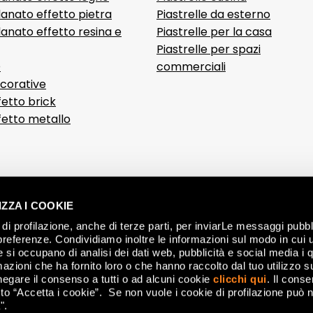
anato effetto pietra
Piastrelle da esterno
anato effetto resina e
Piastrelle per la casa
Piastrelle per spazi
D
commerciali
ecorative
fetto brick
ffetto metallo
ZZA I COOKIE
di profilazione, anche di terze parti, per inviarLe messaggi pubbli
preferenze. Condividiamo inoltre le informazioni sul modo in cui ut
he si occupano di analisi dei dati web, pubblicità e social media i 
azioni che ha fornito loro o che hanno raccolto dal tuo utilizzo su
negare il consenso a tutti o ad alcuni cookie
clicchi qui
. Il cons
CON
o “Accetta i cookie”. Se non vuole i cookie di profilazione può n
".