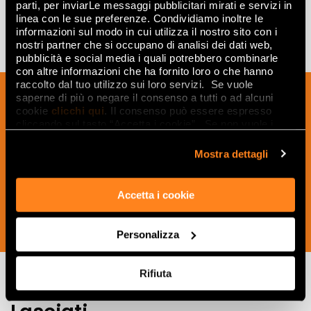
parti, per inviarLe messaggi pubblicitari mirati e servizi in
linea con le sue preferenze. Condividiamo inoltre le
informazioni sul modo in cui utilizza il nostro sito con i
nostri partner che si occupano di analisi dei dati web,
pubblicità e social media i quali potrebbero combinarle
con altre informazioni che ha fornito loro o che hanno
raccolto dal tuo utilizzo sui loro servizi. Se vuole
Inscrivez-vous à notre newsletter pour
saperne di più o negare il consenso a tutti o ad alcuni
recevoir les nouveautés, les mises à jour
cookie
clicchi qui
. Il consenso può essere espresso
cliccando sul tasto “Accetta i cookie”. Se non vuole i
et les idées créatives relatives au
cookie di profilazione può negare il consenso sul tasto
monde des céramiques et du design
“Rifiuta".
Mostra dettagli
d'intérieur.
Accetta i cookie
SOUSCRIVEZ MAINTENANT
Personalizza
Rifiuta