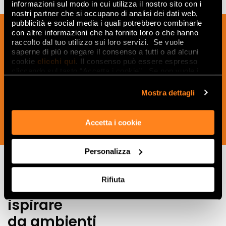
informazioni sul modo in cui utilizza il nostro sito con i
nostri partner che si occupano di analisi dei dati web,
pubblicità e social media i quali potrebbero combinarle
Inscrivez-vous à notre newsletter pour
con altre informazioni che ha fornito loro o che hanno
recevoir les nouveautés, les mises à jour
raccolto dal tuo utilizzo sui loro servizi. Se vuole
saperne di più o negare il consenso a tutti o ad alcuni
et les idées créatives relatives au
cookie
clicchi qui
. Il consenso può essere espresso
monde des céramiques et du design
cliccando sul tasto “Accetta i cookie”. Se non vuole i
d'intérieur.
cookie di profilazione può negare il consenso sul tasto
“Rifiuta".
Mostra dettagli
Accetta i cookie
SOUSCRIVEZ MAINTENANT
Personalizza
Rifiuta
Lasciati
ispirare
da ambienti