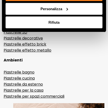
Gres porcellanato effetto marmo
Personalizza
Gres porcellanato effetto legno
Gres porcellanato effetto pietra
Rifiuta
Gres porcellanato effetto resina e cemento
Piastrelle 3D
Piastrelle decorative
Piastrelle effetto brick
Piastrelle effetto metallo
Ambienti
Piastrelle bagno
Piastrelle cucina
Piastrelle da esterno
Piastrelle per la casa
Piastrelle per spazi commerciali