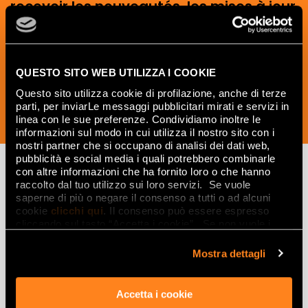
recevoir les nouveautés, les mises à jour
et les idées créatives relatives au
monde des céramiques et du design
d'intérieur.
QUESTO SITO WEB UTILIZZA I COOKIE
Questo sito utilizza cookie di profilazione, anche di terze
parti, per inviarLe messaggi pubblicitari mirati e servizi in
linea con le sue preferenze. Condividiamo inoltre le
SOUSCRIVEZ MAINTENANT
informazioni sul modo in cui utilizza il nostro sito con i
nostri partner che si occupano di analisi dei dati web,
pubblicità e social media i quali potrebbero combinarle
con altre informazioni che ha fornito loro o che hanno
raccolto dal tuo utilizzo sui loro servizi. Se vuole
Lasciati
saperne di più o negare il consenso a tutti o ad alcuni
cookie
clicchi qui
. Il consenso può essere espresso
ispirare
cliccando sul tasto “Accetta i cookie”. Se non vuole i
cookie di profilazione può negare il consenso sul tasto
da ambienti
“Rifiuta".
Mostra dettagli
ed effetti
Accetta i cookie
Effetti