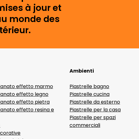
mises à jour et
s au monde des
érieur.
Ambienti
lanato effetto marmo
Piastrelle bagno
lanato effetto legno
Piastrelle cucina
anato effetto pietra
Piastrelle da esterno
anato effetto resina e
Piastrelle per la casa
Piastrelle per spazi
D
commerciali
ecorative