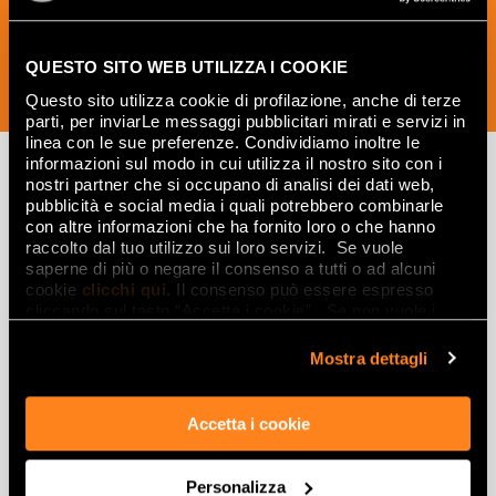
QUESTO SITO WEB UTILIZZA I COOKIE
SOUSCRIVEZ MAINTENANT
Questo sito utilizza cookie di profilazione, anche di terze
parti, per inviarLe messaggi pubblicitari mirati e servizi in
linea con le sue preferenze. Condividiamo inoltre le
informazioni sul modo in cui utilizza il nostro sito con i
nostri partner che si occupano di analisi dei dati web,
pubblicità e social media i quali potrebbero combinarle
Lasciati
con altre informazioni che ha fornito loro o che hanno
raccolto dal tuo utilizzo sui loro servizi. Se vuole
ispirare
saperne di più o negare il consenso a tutti o ad alcuni
da ambienti
cookie
clicchi qui
. Il consenso può essere espresso
cliccando sul tasto “Accetta i cookie”. Se non vuole i
ed effetti
cookie di profilazione può negare il consenso sul tasto
“Rifiuta".
Mostra dettagli
Effetti
Accetta i cookie
Gres porcellanato effetto marmo
Gres porcellanato effetto legno
Gres porcellanato effetto pietra
Personalizza