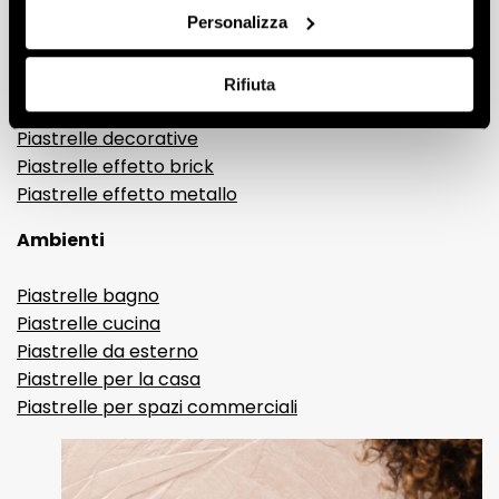
Personalizza
Gres porcellanato effetto legno
Gres porcellanato effetto pietra
Gres porcellanato effetto resina e cemento
Rifiuta
Piastrelle 3D
Piastrelle decorative
Piastrelle effetto brick
Piastrelle effetto metallo
Ambienti
Piastrelle bagno
Piastrelle cucina
Piastrelle da esterno
Piastrelle per la casa
Piastrelle per spazi commerciali