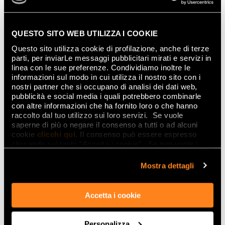
QUESTO SITO WEB UTILIZZA I COOKIE
Questo sito utilizza cookie di profilazione, anche di terze
parti, per inviarLe messaggi pubblicitari mirati e servizi in
linea con le sue preferenze. Condividiamo inoltre le
informazioni sul modo in cui utilizza il nostro sito con i
nostri partner che si occupano di analisi dei dati web,
pubblicità e social media i quali potrebbero combinarle
con altre informazioni che ha fornito loro o che hanno
raccolto dal tuo utilizzo sui loro servizi. Se vuole
saperne di più o negare il consenso a tutti o ad alcuni
cookie
clicchi qui
. Il consenso può essere espresso
cliccando sul tasto “Accetta i cookie”. Se non vuole i
cookie di profilazione può negare il consenso sul tasto
GLIM
“Rifiuta".
Mostra dettagli
GLOW BLU
Accetta i cookie
Personalizza