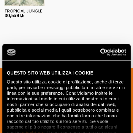
TROPICAL JUNGLE
30,5x91,5
QUESTO SITO WEB UTILIZZA I COOKIE
Inscrivez-vous à notre newsletter pour
Questo sito utilizza cookie di profilazione, anche di terze
recevoir les nouveautés, les mises à jour
parti, per inviarLe messaggi pubblicitari mirati e servizi in
et les idées créatives relatives au
linea con le sue preferenze. Condividiamo inoltre le
informazioni sul modo in cui utilizza il nostro sito con i
monde des céramiques et du design
nostri partner che si occupano di analisi dei dati web,
d'intérieur.
pubblicità e social media i quali potrebbero combinarle
con altre informazioni che ha fornito loro o che hanno
raccolto dal tuo utilizzo sui loro servizi. Se vuole
saperne di più o negare il consenso a tutti o ad alcuni
cookie
clicchi qui
. Il consenso può essere espresso