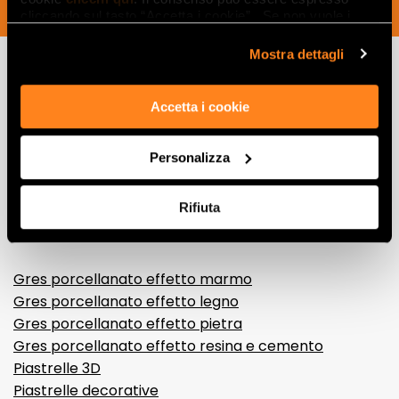
SOUSCRIVEZ MAINTENANT
cliccando sul tasto “Accetta i cookie”. Se non vuole i
cookie di profilazione può negare il consenso sul tasto
“Rifiuta".
Mostra dettagli
Lasciati
Accetta i cookie
ispirare
Personalizza
da ambienti
ed effetti
Rifiuta
Effetti
Gres porcellanato effetto marmo
Gres porcellanato effetto legno
Gres porcellanato effetto pietra
Gres porcellanato effetto resina e cemento
Piastrelle 3D
Piastrelle decorative