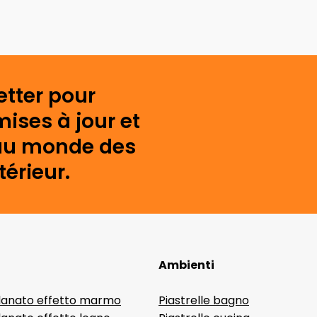
etter pour
mises à jour et
s au monde des
érieur.
Ambienti
lanato effetto marmo
Piastrelle bagno