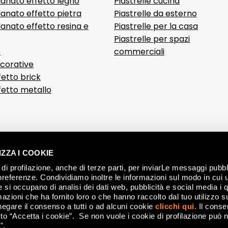
lanato effetto legno
Piastrelle cucina
anato effetto pietra
Piastrelle da esterno
anato effetto resina e
Piastrelle per la casa
Piastrelle per spazi
D
commerciali
ecorative
fetto brick
ffetto metallo
ZZA I COOKIE
di profilazione, anche di terze parti, per inviarLe messaggi pubbli
preferenze. Condividiamo inoltre le informazioni sul modo in cui ut
he si occupano di analisi dei dati web, pubblicità e social media i 
azioni che ha fornito loro o che hanno raccolto dal tuo utilizzo su
negare il consenso a tutti o ad alcuni cookie
clicchi qui
. Il cons
CON
o “Accetta i cookie”. Se non vuole i cookie di profilazione può n
".