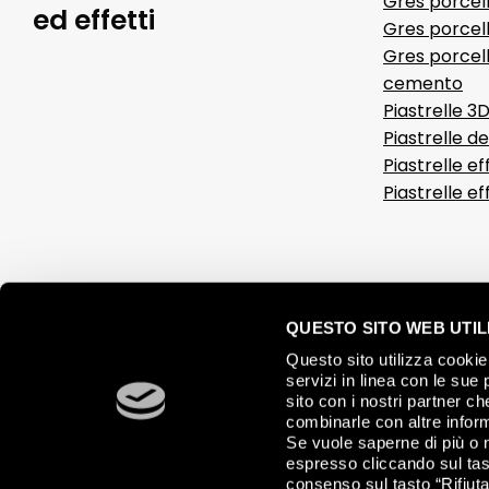
Gres porcel
ed effetti
Gres porcell
Gres porcell
cemento
Piastrelle 3
Piastrelle d
Piastrelle ef
Piastrelle e
QUESTO SITO WEB UTILI
Questo sito utilizza cookie 
servizi in linea con le sue 
sito con i nostri partner c
combinarle con altre inform
Se vuole saperne di più o 
espresso cliccando sul tast
consenso sul tasto “Rifiuta