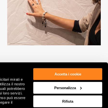
Accetta i cookie
citari mirati e
ÉTHIQUE ET CONFORMITÉ
POLITIQUE DE CONFIDENTIALITÉ
ilizza il nostro
GDPR
COOKIE
Personalizza
quali potrebbero
NOTES LÉGALES
REVOIR VOS CHOIX DE COOKIES
i loro servizi.
INFORMATIONS SOCIÉTÉ
FAQ
enso può essere
Rifiuta
DITIONS GÉNÉRALES DE VENTE
egare il
CONTACTS