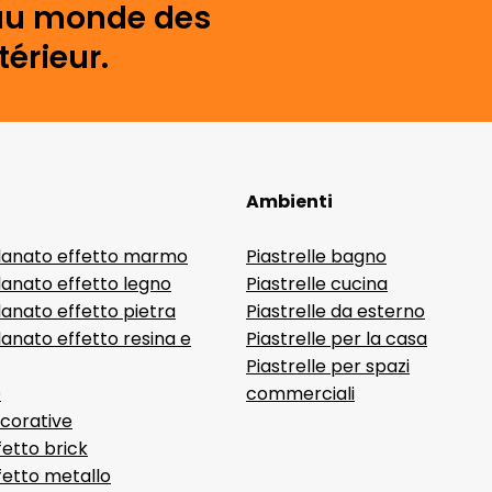
s au monde des
érieur.
Ambienti
lanato effetto marmo
Piastrelle bagno
lanato effetto legno
Piastrelle cucina
anato effetto pietra
Piastrelle da esterno
anato effetto resina e
Piastrelle per la casa
Piastrelle per spazi
D
commerciali
ecorative
fetto brick
ffetto metallo