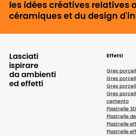
les idées créatives relative
céramiques et du design d'int
Lasciati
Effetti
ispirare
Gres porcel
da ambienti
Gres porcel
ed effetti
Gres porcell
Gres porcell
cemento
Piastrelle 3
Piastrelle d
Piastrelle ef
Piastrelle e