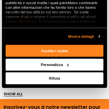
pubblicità e social media i quali potrebbero combinarle
con altre informazioni che ha fornito loro o che hanno
raccolto dal tuo utilizzo sui loro servizi. Se vuole
saperne di più o negare il consenso a tutti o ad alcuni
cookie
clicchi qui
. Il consenso può essere espresso
cliccando sul tasto “Accetta i cookie”. Se non vuole i
cookie di profilazione può negare il consenso sul tasto
“Rifiuta".
Mostra dettagli
Accetta i cookie
Personalizza
Rifiuta
SHOW ALL
Inscrivez-vous à notre newsletter pour