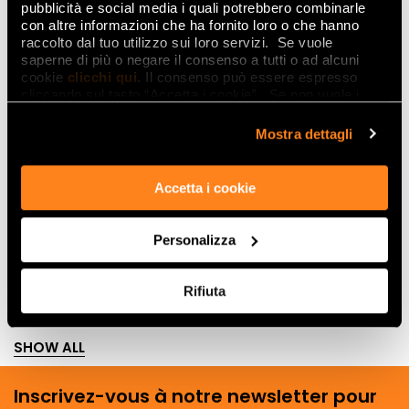
pubblicità e social media i quali potrebbero combinarle
con altre informazioni che ha fornito loro o che hanno
raccolto dal tuo utilizzo sui loro servizi. Se vuole
saperne di più o negare il consenso a tutti o ad alcuni
cookie
clicchi qui
. Il consenso può essere espresso
cliccando sul tasto “Accetta i cookie”. Se non vuole i
cookie di profilazione può negare il consenso sul tasto
“Rifiuta".
Mostra dettagli
Accetta i cookie
Personalizza
Rifiuta
SHOW ALL
Inscrivez-vous à notre newsletter pour