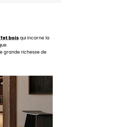
fet bois
qui incarne la
que.
ne grande richesse de