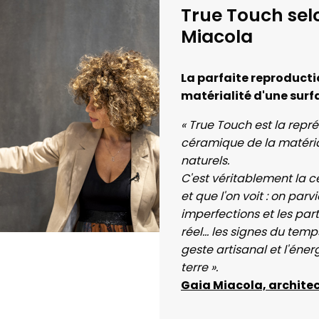
True Touch sel
Miacola
La parfaite reproducti
matérialité d'une surf
« True Touch est la repré
céramique de la matéria
naturels.
C'est véritablement la c
et que l'on voit : on parv
imperfections et les par
réel... les signes du temp
geste artisanal et l'éner
terre ».
Gaia Miacola, archite