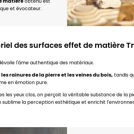
e matière
obtenu est
que et évocateur.
riel des surfaces effet de matière 
 dévoile l'âme authentique des matériaux.
es rainures de la pierre et les veines du bois,
tandis q
rme en émotion pure.
s les yeux clos, on perçoit la véritable substance de la pi
n sublime la perception esthétique et enrichit l'environ