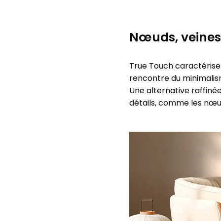
Nœuds, veines e
True Touch caractérise P
rencontre du minimalisme
Une alternative raffiné
détails, comme les nœud