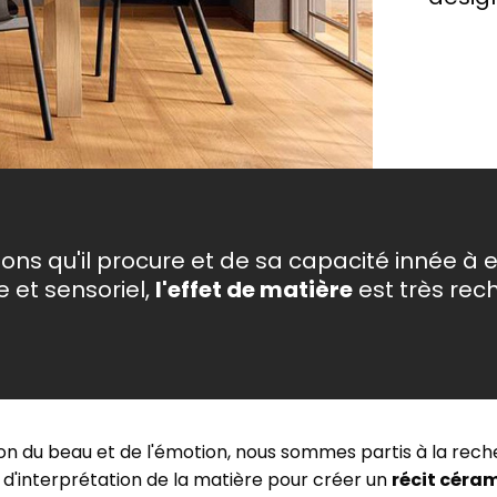
Nous avons réparti les tendances les plus visionnaires
de la prochaine saison en quatre styles uniques
dédiés à tous ceux qui ne recherchent pas seulement
ment est un bien précieux et
Chaque projet naît de l’inspi
un revêtement mais aussi une émotion.
, effet marbre brillant et satiné,
Un format qui exalte 
mun. Nous réalisons des
recherche et de l’expérime
Métal
des wall tiles et qui e
 en pensant à
nouvelles techniques et mat
ment qui nous entoure.
ions qu'il procure et de sa capacité innée à e
 et sensoriel,
l'effet de matière
est très rec
n du beau et de l'émotion, nous sommes partis à la reche
 d'interprétation de la matière pour créer un
récit céram