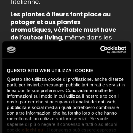
l'italienne.
Les plantes à fleurs font place au
potager et aux plantes
aromatiques, véritable must have
de l’outoor living
, même dans les
petits espaces et sur les terrasses,
où l’on peut opter pour des jardins
flottants et un potager vertical tout
aussi suggestifs.
QUESTO SITO WEB UTILIZZA I COOKIE
L’éclairage est tamisé et relaxant,
Questo sito utilizza cookie di profilazione, anche di terze
accordé au style du mobilier et de
parti, per inviarLe messaggi pubblicitari mirati e servizi in
préférence à énergie solaire.
linea con le sue preferenze. Condividiamo inoltre le
informazioni sul modo in cui utilizza il nostro sito con i
nostri partner che si occupano di analisi dei dati web,
La solution idéale pour les sols est
pubblicità e social media i quali potrebbero combinarle
le grès cérame
qui – grâce à la
con altre informazioni che ha fornito loro o che hanno
haute technologie et à la
raccolto dal tuo utilizzo sui loro servizi. Se vuole
saperne di più o negare il consenso a tutti o ad alcuni
polyvalence du matériau – parvient
cookie
clicchi qui
. Il consenso può essere espresso