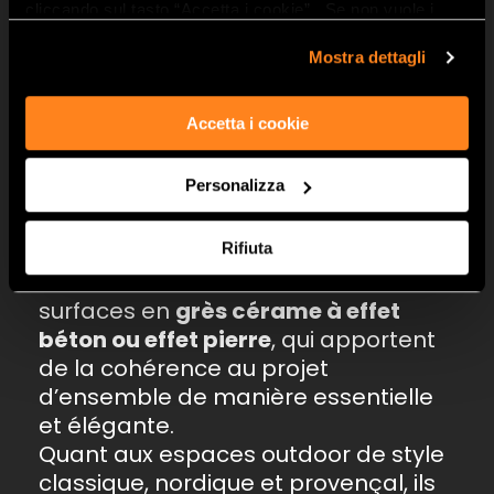
à garantir en même temps beauté,
cliccando sul tasto “Accetta i cookie”. Se non vuole i
fonctionnalité et sécurité, y compris
cookie di profilazione può negare il consenso sul tasto
“Rifiuta".
Mostra dettagli
dans les espaces exposés aux
intempéries, sur les surfaces à fort
piétinement et où l’eau règne en
Accetta i cookie
maître, comme dans la zone
piscine.
Personalizza
Dans les jardins et terrasses au look
Rifiuta
minimaliste, industriel et vintage,
conviennent idéalement les
surfaces en
grès cérame à effet
béton ou effet pierre
, qui apportent
de la cohérence au projet
d’ensemble de manière essentielle
et élégante.
Quant aux espaces outdoor de style
classique, nordique et provençal, ils