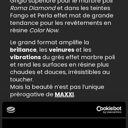
Grigio superiore pour le marbre poli
Roma Diamond
et dans les teintes
Fango et Perla effet mat de grande
tendance pour les revêtements en
résine
Color Now
.
Le grand format amplifie la
brillance
, les
veinures
et les
vibrations
du grès effet marbre poli
et rend les surfaces en résine plus
chaudes et douces, irrésistibles au
toucher.
Mais la beauté n’est pas l’unique
prérogative de
MAXXI
.
Le
contenu technique élevé
du grès
cérame, l’épaisseur minimum et le
grand format en font le revêtement