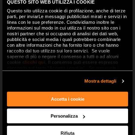
céramique parfait pour des projets
QUESTO SITO WEB UTILIZZA I COOKIE
ambitieux d’ameublement
Questo sito utilizza cookie di profilazione, anche di terze
d’intérieurs.
MAXXI
revêt de charme
parti, per inviarLe messaggi pubblicitari mirati e servizi in
linea con le sue preferenze. Condividiamo inoltre le
les grands espaces, sans
informazioni sul modo in cui utilizza il nostro sito con i
interruptions et sans joints
nostri partner che si occupano di analisi dei dati web,
horizontaux, et permet de revêtir
pubblicità e social media i quali potrebbero combinarle
con altre informazioni che ha fornito loro o che hanno
aussi les meubles, les étagères et
raccolto dal tuo utilizzo sui loro servizi. Se vuole
les murs avec le même matériau.
saperne di più o negare il consenso a tutti o ad alcuni
cookie
clicchi qui
. Il consenso può essere espresso
Il est résistant, facile à couper, à
cliccando sul tasto “Accetta i cookie”. Se non vuole i
cookie di profilazione può negare il consenso sul tasto
poser et à nettoyer
.
“Rifiuta".
Mostra dettagli
Il est inaltérable à l’exposition du
soleil, au gel et au feu.
Il garantit une imperméabilité
Accetta i cookie
maximale, il n’absorbe pas et ne se
tache pas non plus. Ainsi, sa beauté
Personalizza
et sa couleur restent inaltérées au
fil du temps.
Rifiuta