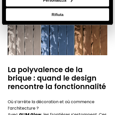
Personalizza
et chaud, pour ceux qui aiment le style
raw
chic
et les teintes ambrées
Rifiuta
La polyvalence de la
brique : quand le design
rencontre la fonctionnalité
Où s’arrête la décoration et où commence
l’architecture ?
Avec
GLIM Glow
,
les frontières s’estompent. Ces