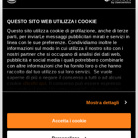
Argento, Blu et Rame : une
triade chromatique pour
une salle de bains
QUESTO SITO WEB UTILIZZA I COOKIE
moderne
Questo sito utilizza cookie di profilazione, anche di terze
parti, per inviarLe messaggi pubblicitari mirati e servizi in
linea con le sue preferenze. Condividiamo inoltre le
Dans
GLIM Glow
la couleur devient une évolution
informazioni sul modo in cui utilizza il nostro sito con i
nostri partner che si occupano di analisi dei dati web,
d’émotions.
pubblicità e social media i quali potrebbero combinarle
La gamme offre trois interprétations distinctes à
con altre informazioni che ha fornito loro o che hanno
tous ceux qui recherchent des
carreaux
raccolto dal tuo utilizzo sui loro servizi. Se vuole
saperne di più o negare il consenso a tutti o ad alcuni
décoratifs
qui sortent de l’ordinaire pour la salle
cookie
clicchi qui
. Il consenso può essere espresso
de bains, et pas uniquement :
cliccando sul tasto “Accetta i cookie”. Se non vuole i
cookie di profilazione può negare il consenso sul tasto
Argento brillante
: élégance froide et
“Rifiuta".
Mostra dettagli
technologique, transforme le mur en pure
lumière
Carreaux bleus pour la salle de bains
:
Accetta i cookie
nuance magnétique, crée des ambiances de
calme profond avec des reflets vibrants
Revêtements effet cuivre
: choix audacieux