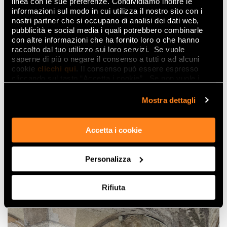
linea con le sue preferenze. Condividiamo inoltre le
informazioni sul modo in cui utilizza il nostro sito con i
nostri partner che si occupano di analisi dei dati web,
pubblicità e social media i quali potrebbero combinarle
con altre informazioni che ha fornito loro o che hanno
raccolto dal tuo utilizzo sui loro servizi. Se vuole
saperne di più o negare il consenso a tutti o ad alcuni
cookie
clicchi qui
. Il consenso può essere espresso
cliccando sul tasto “Accetta i cookie”. Se non vuole i
cookie di profilazione può negare il consenso sul tasto
“Rifiuta".
Mostra dettagli
Accetta i cookie
Personalizza
Rifiuta