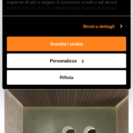
saperne di più o negare il consenso a tutti o ad alcuni
cookie
clicchi qui
. Il consenso può essere espresso
cliccando sul tasto “Accetta i cookie”. Se non vuole i
cookie di profilazione può negare il consenso sul tasto
“Rifiuta".
Mostra dettagli
Accetta i cookie
Personalizza
Rifiuta