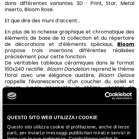
dans différentes variantes 3D : Print, Star, Metal
Inserto, Bloom Rose.
Et que dire des murs d’accent…
En plus de la richesse graphique et chromatique des
éléments de base de la collection et du répertoire
de décorations et d’éléments spéciaux,
Bloom
propose trois insertions différentes réalisées
précisément pour cette fonction.
De véritables tableaux céramiques dans le format
160x240 rectifié :
Bloom Dandelion
reprend le thème
floral avec une élégance austère,
Bloom Delave
rappelle l’évanescence d’un coucher du soleil et
Bloom Jungle
interprète le thème végétal de
manière pétillante et sophistiquée.
En rotation dans notre playlist de
salles de bains de
design
résonne la beauté de Lumina Stone, une série
de carreaux en grès effet pierre véritablement
QUESTO SITO WEB UTILIZZA I COOKIE
matiéristes.
Questo sito utilizza cookie di profilazione, anche di terze
parti, per inviarLe messaggi pubblicitari mirati e servizi in
La série imite parfaitement la nature et surprend par
linea con le sue preferenze. Condividiamo inoltre le