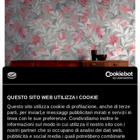
QUESTO SITO WEB UTILIZZA I COOKIE
Questo sito utilizza cookie di profilazione, anche di terze
parti, per inviarLe messaggi pubblicitari mirati e servizi in
linea con le sue preferenze. Condividiamo inoltre le
informazioni sul modo in cui utilizza il nostro sito con i
FAP Murals Flower Soft
est romantique et
nostri partner che si occupano di analisi dei dati web,
absolument contemporain.
pubblicità e social media i quali potrebbero combinarle