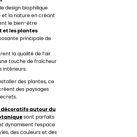
e design biophilique
 et la nature en créant
nt le bien-être
t et les plantes
osante principale de
ent la qualité de l’air
 une touche de fraîcheur
 intérieurs.
’installer des plantes, ce
 créent des paysages
secrets.
décoratifs autour du
botanique
sont parfaits
t et dynamisent l’espace
les, des couleurs et des