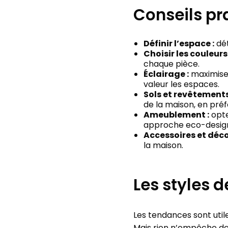
Conseils pr
Définir l’espace :
dét
Choisir les couleurs 
chaque pièce.
Éclairage :
maximisez 
valeur les espaces.
Sols et revêtement
de la maison, en préf
Ameublement :
opte
approche eco-desig
Accessoires et déco
la maison.
Les styles d
Les tendances sont utiles
Mais rien n’empêche de