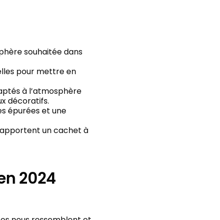
sphère souhaitée dans
ielles pour mettre en
daptés à l’atmosphère
x décoratifs.
es épurées et une
 apportent un cachet à
 en 2024
ces nous ressemblent et