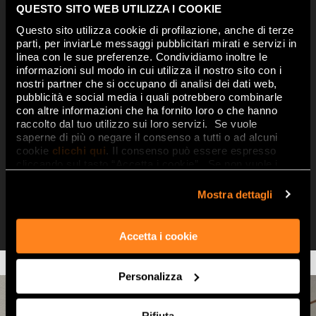
grâce aux pièces spéciales qui
QUESTO SITO WEB UTILIZZA I COOKIE
encouragent l’inspiration et la
Questo sito utilizza cookie di profilazione, anche di terze
personnalisation.
parti, per inviarLe messaggi pubblicitari mirati e servizi in
linea con le sue preferenze. Condividiamo inoltre le
informazioni sul modo in cui utilizza il nostro sito con i
Aux côtés du format 25x75, la
nostri partner che si occupano di analisi dei dati web,
collection propose en effet des
pubblicità e social media i quali potrebbero combinarle
décorations géométriques sur des
con altre informazioni che ha fornito loro o che hanno
raccolto dal tuo utilizzo sui loro servizi. Se vuole
tons froids, des décorations
saperne di più o negare il consenso a tutti o ad alcuni
tridimensionnelles fortement
cookie
clicchi qui
. Il consenso può essere espresso
matiéristes et de très originales
cliccando sul tasto “Accetta i cookie”. Se non vuole i
cookie di profilazione può negare il consenso sul tasto
baguettes en métal
Pink Gold,
“Rifiuta".
Mostra dettagli
Cromo Silver, Satinato Silver
et
Blu
Micromatita
Accetta i cookie
Personalizza
Rifiuta