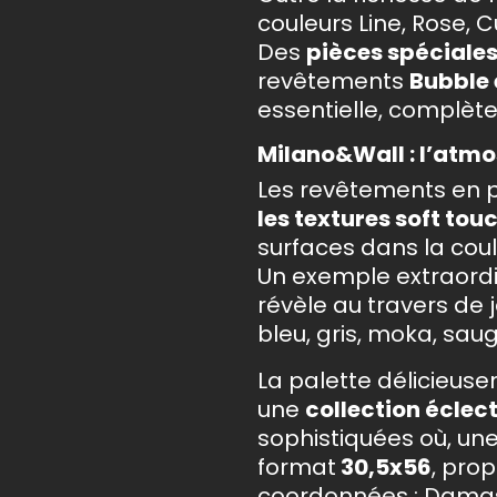
couleurs Line, Rose, 
Des
pièces spéciale
revêtements
Bubble 
essentielle, complèten
Milano&Wall : l’atm
Les revêtements en 
les textures soft tou
surfaces dans la coul
Un exemple extraord
révèle au travers de 
bleu, gris, moka, saug
La palette délicieus
une
collection éclec
sophistiquées où, une 
format
30,5x56
, pro
coordonnées : Damasc