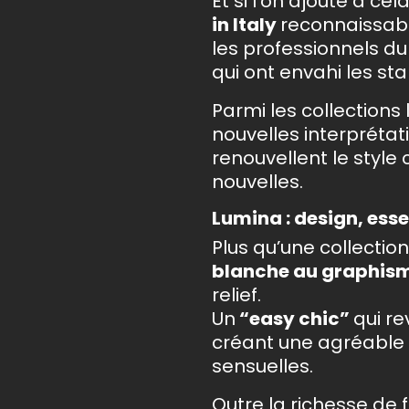
Et si l’on ajoute à cel
in Italy
reconnaissable
les professionnels d
qui ont envahi les s
Parmi les collections 
nouvelles interpréta
renouvellent le styl
nouvelles.
Lumina : design, ess
Plus qu’une collection
blanche au graphis
relief.
Un
“easy chic”
qui r
créant une agréable 
sensuelles.
Outre la richesse de 