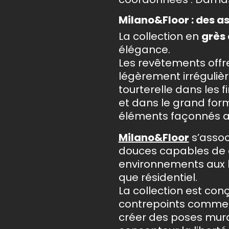
Milano&Floor : des a
La collection en
grès 
élégance.
Les revêtements offr
légèrement irrégulièr
tourterelle dans les f
et dans le grand for
éléments façonnés au
Milano&Floor
s’assoc
douces capables de c
environnements aux l
que résidentiel.
La collection est co
contrepoints comme 
créer des poses mural