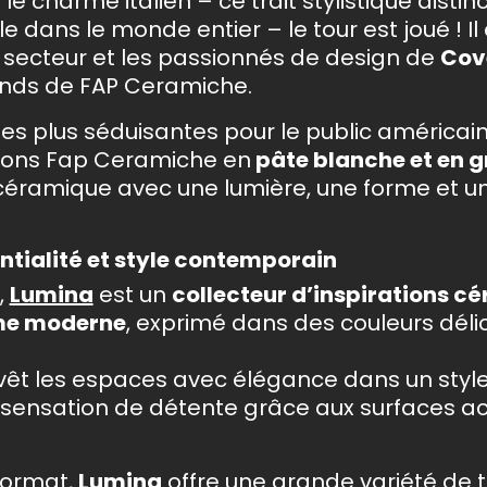
a le charme italien – ce trait stylistique distin
 dans le monde entier – le tour est joué ! Il 
u secteur et les passionnés de design de
Cove
tands de FAP Ceramiche.
les plus séduisantes pour le public américain
tions Fap Ceramiche en
pâte blanche et en 
e céramique avec une lumière, une forme et 
entialité et style contemporain
,
Lumina
est un
collecteur d’inspirations c
me moderne
, exprimé dans des couleurs déli
evêt les espaces avec élégance dans un styl
sensation de détente grâce aux surfaces ac
format,
Lumina
offre une grande variété de t