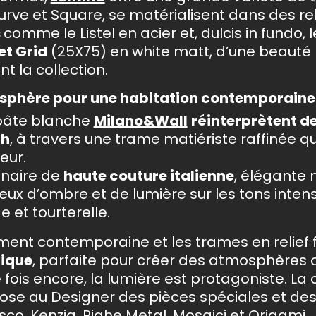
Curve et Square, se matérialisent dans des rel
s
comme le Listel en acier et, dulcis in fundo,
et Grid
(25X75) en white matt, d’une beauté
t la collection.
osphère pour une habitation contemporaine
pâte blanche
Milano&Wall
réinterprètent 
ch
, à travers une trame matiériste raffinée qui 
eur.
inaire de
haute couture italienne
, élégante 
jeux d’ombre et de lumière sur les tons inten
e et tourterelle.
ement contemporaine et les trames en relief 
tique
, parfaite pour créer des atmosphères o
fois encore, la lumière est protagoniste. La c
pose au Designer des pièces spéciales et de
o, Kenzia, Righe Metal, Mosaici et Origami.