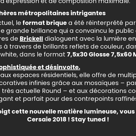
é d’expression et de composition maximale.
phères métropolitaines intrigantes
tuel, le
format brique
a été réinterprété pa
de grande brillance qui a convaincu le public
ères de
Brickell
dialoguent avec la lumière e
travers de brillants reflets de couleur, dan
 white, dans le format
7,5x30 Glosse 7,5x60 
 sophistiquée et désinvolte.
aux espaces résidentiels, elle offre de multi
écoratives infinies grâce aux mosaïques – par
 très actuelle Round – et aux décorations 
légant et parfait pour des contrepoints raffiné
igt cette nouvelle matière lumineuse, vous
Cersaie 2018 ! Stay tuned !