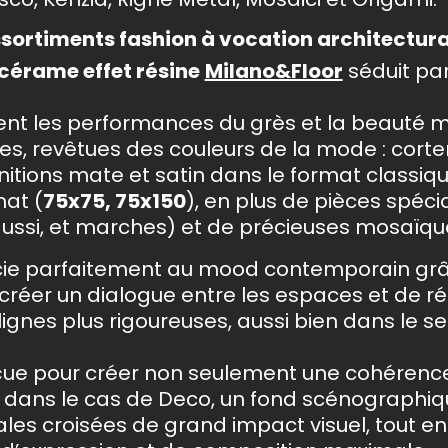
ssortiments fashion à vocation architectura
cérame effet résine
Milano&Floor
séduit par
ent les performances du grès et la beauté m
es, revêtues des couleurs de la mode : corten,
initions mate et satin dans le format classiqu
mat (
75x75, 75x150
), en plus de pièces spécia
ssi, et marches) et de précieuses mosaïqu
ie parfaitement au mood contemporain grâ
réer un dialogue entre les espaces et de ré
ignes plus rigoureuses, aussi bien dans le 
nçue pour créer non seulement une cohérence
dans le cas de Deco, un fond scénographiq
es croisées de grand impact visuel, tout en 