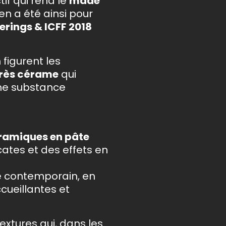
ctif qui rend le
made
en a été ainsi pour
rings & ICFF 2018
 figurent les
grès cérame
qui
une substance
éramiques en pâte
cates et des effets en
e contemporain, en
cueillantes et
extures qui, dans les