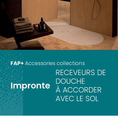
FAP+
Accessories collections
RECEVEURS DE
DOUCHE
Impronte
À ACCORDER
AVEC LE SOL