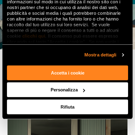
informazioni sul modo in cui utilizza il nostro sito con i
nostri partner che si occupano di analisi dei dati web,
pubblicità e social media i quali potrebbero combinarle
con altre informazioni che ha fornito loro o che hanno
raccolto dal tuo utilizzo sui loro servizi. Se vuole
saperne di più o negare il consenso a tutti o ad alcuni
cookie
clicchi qui
. Il consenso può essere espresso
cliccando sul tasto “Accetta i cookie”. Se non vuole i
cookie di profilazione può negare il consenso sul tasto
“Rifiuta".
Mostra dettagli
Découvrez aussi
Accetta i cookie
Personalizza
Rifiuta