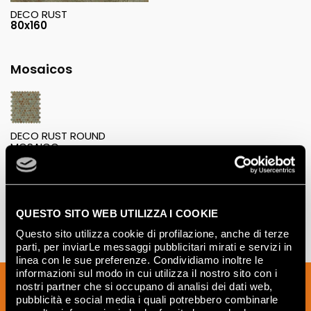
DECO RUST
80x160
Mosaicos
DECO RUST ROUND
MOSAICO
29,5x32,5
QUESTO SITO WEB UTILIZZA I COOKIE
Questo sito utilizza cookie di profilazione, anche di terze
parti, per inviarLe messaggi pubblicitari mirati e servizi in
linea con le sue preferenze. Condividiamo inoltre le
informazioni sul modo in cui utilizza il nostro sito con i
Suscríbete a nuestro boletín para recibir
nostri partner che si occupano di analisi dei dati web,
noticias, actualizaciones e ideas
pubblicità e social media i quali potrebbero combinarle