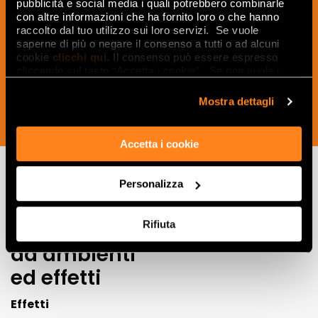
Suscríbete a nuestro boletín para recibir
pubblicità e social media i quali potrebbero combinarle
con altre informazioni che ha fornito loro o che hanno
noticias, actualizaciones e ideas
raccolto dal tuo utilizzo sui loro servizi. Se vuole
creativas del mundo de la cerámica y el
saperne di più o negare il consenso a tutti o ad alcuni
interiorismo.
cookie
clicchi qui
. Il consenso può essere espresso
cliccando sul tasto “Accetta i cookie”. Se non vuole i
cookie di profilazione può negare il consenso sul tasto
“Rifiuta".
Mostra dettagli
SUSCRÍBETE AHORA
Accetta i cookie
Personalizza
Lasciati
ispirare
Rifiuta
da ambienti
ed effetti
Effetti