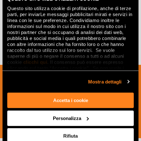
Questo sito utilizza cookie di profilazione, anche di terze
FOSSIL SILVER INSERTO
parti, per inviarLe messaggi pubblicitari mirati e servizi in
25x75
linea con le sue preferenze. Condividiamo inoltre le
informazioni sul modo in cui utilizza il nostro sito con i
nostri partner che si occupano di analisi dei dati web,
pubblicità e social media i quali potrebbero combinarle
con altre informazioni che ha fornito loro o che hanno
raccolto dal tuo utilizzo sui loro servizi. Se vuole
saperne di più o negare il consenso a tutti o ad alcuni
cookie
clicchi qui
. Il consenso può essere espresso
cliccando sul tasto “Accetta i cookie”. Se non vuole i
Suscríbete a nuestro boletín para recibir
cookie di profilazione può negare il consenso sul tasto
“Rifiuta".
noticias, actualizaciones e ideas
Mostra dettagli
creativas del mundo de la cerámica y el
interiorismo.
Accetta i cookie
Personalizza
SUSCRÍBETE AHORA
Rifiuta