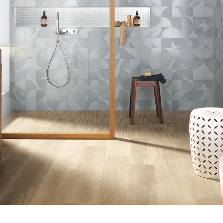
Hemos condensado las tendencias más visionarias
del próximo año en cuatro estilos únicos, pensados
para los que buscan algo más que un simple
ment is of incalculable value
Cada proyecto nace de un
revestimiento, quieren emoción.
to efecto mármol brillante y satinado,
Un formato que re
. Diseñamos el espacio
inspiración, de la investigac
etal
de los revestimie
n el medioambiente.
experimentación de nuevas
y materiales.