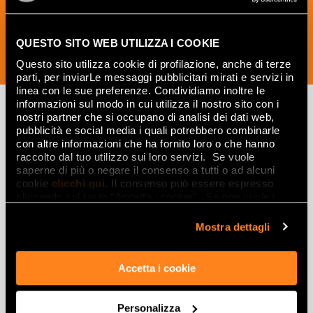
QUESTO SITO WEB UTILIZZA I COOKIE
SUSCRÍBETE AHORA
Questo sito utilizza cookie di profilazione, anche di terze
parti, per inviarLe messaggi pubblicitari mirati e servizi in
linea con le sue preferenze. Condividiamo inoltre le
informazioni sul modo in cui utilizza il nostro sito con i
nostri partner che si occupano di analisi dei dati web,
pubblicità e social media i quali potrebbero combinarle
Lasciati
con altre informazioni che ha fornito loro o che hanno
raccolto dal tuo utilizzo sui loro servizi. Se vuole
ispirare
saperne di più o negare il consenso a tutti o ad alcuni
da ambienti
cookie
clicchi qui
. Il consenso può essere espresso
cliccando sul tasto “Accetta i cookie”. Se non vuole i
ed effetti
cookie di profilazione può negare il consenso sul tasto
“Rifiuta".
Mostra dettagli
Effetti
Accetta i cookie
Gres porcellanato effetto marmo
Gres porcellanato effetto legno
Gres porcellanato effetto pietra
Personalizza