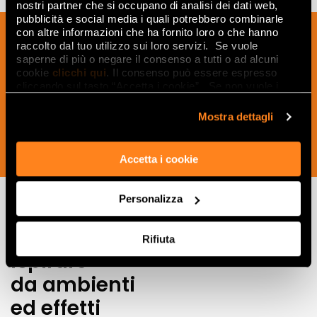
nostri partner che si occupano di analisi dei dati web,
pubblicità e social media i quali potrebbero combinarle
Suscríbete a nuestro boletín para recibir
con altre informazioni che ha fornito loro o che hanno
raccolto dal tuo utilizzo sui loro servizi. Se vuole
noticias, actualizaciones e ideas
saperne di più o negare il consenso a tutti o ad alcuni
creativas del mundo de la cerámica y el
cookie
clicchi qui
. Il consenso può essere espresso
cliccando sul tasto “Accetta i cookie”. Se non vuole i
interiorismo.
cookie di profilazione può negare il consenso sul tasto
“Rifiuta".
Mostra dettagli
SUSCRÍBETE AHORA
Accetta i cookie
Personalizza
Lasciati
Rifiuta
ispirare
da ambienti
ed effetti