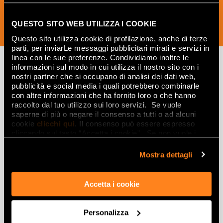
QUESTO SITO WEB UTILIZZA I COOKIE
SUSCRÍBETE AHORA
Questo sito utilizza cookie di profilazione, anche di terze
parti, per inviarLe messaggi pubblicitari mirati e servizi in
linea con le sue preferenze. Condividiamo inoltre le
informazioni sul modo in cui utilizza il nostro sito con i
nostri partner che si occupano di analisi dei dati web,
Lasciati
pubblicità e social media i quali potrebbero combinarle
con altre informazioni che ha fornito loro o che hanno
ispirare
raccolto dal tuo utilizzo sui loro servizi. Se vuole
saperne di più o negare il consenso a tutti o ad alcuni
da ambienti
cookie
clicchi qui
. Il consenso può essere espresso
ed effetti
cliccando sul tasto “Accetta i cookie”. Se non vuole i
cookie di profilazione può negare il consenso sul tasto
“Rifiuta".
Mostra dettagli
Effetti
Gres porcellanato effetto marmo
Accetta i cookie
Gres porcellanato effetto legno
Gres porcellanato effetto pietra
Personalizza
Gres porcellanato effetto resina e cemento