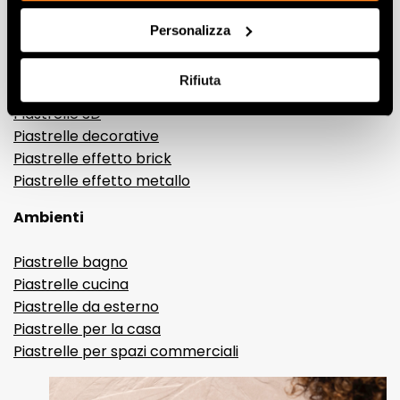
Gres porcellanato effetto marmo
Personalizza
Gres porcellanato effetto legno
Gres porcellanato effetto pietra
Rifiuta
Gres porcellanato effetto resina e cemento
Piastrelle 3D
Piastrelle decorative
Piastrelle effetto brick
Piastrelle effetto metallo
Ambienti
Piastrelle bagno
Piastrelle cucina
Piastrelle da esterno
Piastrelle per la casa
Piastrelle per spazi commerciali