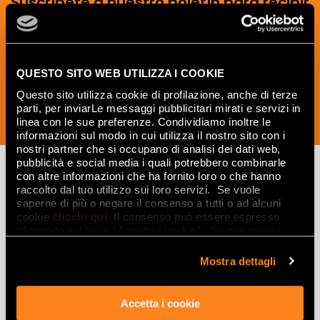
Suscríbete a nuestro boletín para recibir
noticias, actualizaciones e ideas
creativas del mundo de la cerámica y el
interiorismo.
QUESTO SITO WEB UTILIZZA I COOKIE
Questo sito utilizza cookie di profilazione, anche di terze
parti, per inviarLe messaggi pubblicitari mirati e servizi in
SUSCRÍBETE AHORA
linea con le sue preferenze. Condividiamo inoltre le
informazioni sul modo in cui utilizza il nostro sito con i
nostri partner che si occupano di analisi dei dati web,
pubblicità e social media i quali potrebbero combinarle
con altre informazioni che ha fornito loro o che hanno
raccolto dal tuo utilizzo sui loro servizi. Se vuole
Lasciati
saperne di più o negare il consenso a tutti o ad alcuni
cookie
clicchi qui
. Il consenso può essere espresso
ispirare
cliccando sul tasto “Accetta i cookie”. Se non vuole i
cookie di profilazione può negare il consenso sul tasto
da ambienti
“Rifiuta".
Mostra dettagli
ed effetti
Effetti
Accetta i cookie