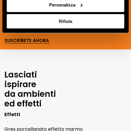
creativas del mundo de la cerámica y el
Personalizza
interiorismo.
Rifiuta
SUSCRÍBETE AHORA
Lasciati
ispirare
da ambienti
ed effetti
Effetti
Gres porcellanato effetto marmo