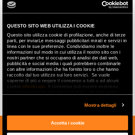
BIANCO MATT R10
60x120
QUESTO SITO WEB UTILIZZA I COOKIE
Questo sito utilizza cookie di profilazione, anche di terze
parti, per inviarLe messaggi pubblicitari mirati e servizi in
BIANCO MATT R10
linea con le sue preferenze. Condividiamo inoltre le
30x60
informazioni sul modo in cui utilizza il nostro sito con i
nostri partner che si occupano di analisi dei dati web,
pubblicità e social media i quali potrebbero combinarle
con altre informazioni che ha fornito loro o che hanno
raccolto dal tuo utilizzo sui loro servizi. Se vuole
saperne di più o negare il consenso a tutti o ad alcuni
cookie
clicchi qui
. Il consenso può essere espresso
cliccando sul tasto “Accetta i cookie”. Se non vuole i
True Touch
en los siguientes formatos:
cookie di profilazione può negare il consenso sul tasto
120x120, 60x120, 80x80, 60x60, 30x60
“Rifiuta".
Mostra dettagli
Accetta i cookie
Suscríbete a nuestro boletín para recibir
noticias, actualizaciones e ideas