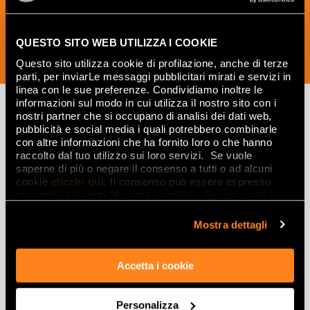
QUESTO SITO WEB UTILIZZA I COOKIE
SUSCRÍBETE AHORA
Questo sito utilizza cookie di profilazione, anche di terze
parti, per inviarLe messaggi pubblicitari mirati e servizi in
linea con le sue preferenze. Condividiamo inoltre le
informazioni sul modo in cui utilizza il nostro sito con i
nostri partner che si occupano di analisi dei dati web,
pubblicità e social media i quali potrebbero combinarle
Lasciati
con altre informazioni che ha fornito loro o che hanno
raccolto dal tuo utilizzo sui loro servizi. Se vuole
ispirare
saperne di più o negare il consenso a tutti o ad alcuni
da ambienti
cookie
clicchi qui
. Il consenso può essere espresso
cliccando sul tasto “Accetta i cookie”. Se non vuole i
ed effetti
cookie di profilazione può negare il consenso sul tasto
“Rifiuta".
Mostra dettagli
Effetti
Accetta i cookie
Gres porcellanato effetto marmo
Gres porcellanato effetto legno
Gres porcellanato effetto pietra
Personalizza