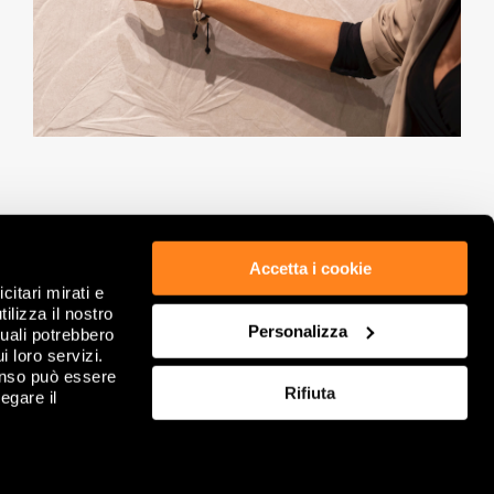
Accetta i cookie
citari mirati e
 CUMPLIMIENTO NORMATIVO
POLÍTICA DE PRIVACIDAD
ilizza il nostro
GDPR
COOKIE
Personalizza
quali potrebbero
NOTAS LEGALES
REVISE SUS OPCIONES DE COOKIES
i loro servizi.
FORMACION CORPORATIVA
FAQ
enso può essere
Rifiuta
IONE GENERALES DE VENTA
egare il
CONTACTOS