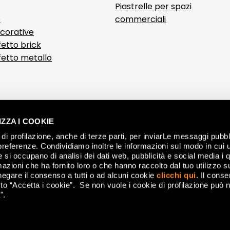
Piastrelle per spazi
D
commerciali
ecorative
fetto brick
ffetto metallo
ZZA I COOKIE
di profilazione, anche di terze parti, per inviarLe messaggi pubbli
ÉTICA Y
preferenze. Condividiamo inoltre le informazioni sul modo in cui ut
he si occupano di analisi dei dati web, pubblicità e social media i 
azioni che ha fornito loro o che hanno raccolto dal tuo utilizzo su
IN
negare il consenso a tutti o ad alcuni cookie
clicchi qui
. Il cons
CONDIC
o “Accetta i cookie”. Se non vuole i cookie di profilazione può n
".
nese (MO) Italy - P.IVA 00179660360