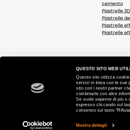
cemento
Piastrelle 3
Piastrelle d
Piastrelle ef
Piastrelle e
QUESTO SITO WEB UTILI
Questo sito utilizza cookie 
servizi in linea con le sue 
sito con i nostri partner c
combinarle con altre inform
Se vuole saperne di più o 
espresso cliccando sul tast
consenso sul tasto “Rifiuta
© 2026 FAP CERAMICHE, Via Ghiarola Nuova, 44 - 41042 Fiorano Mode
Mostra dettagli