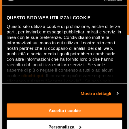
QUESTO SITO WEB UTILIZZA I COOKIE
SUSCRÍBETE AHORA
Questo sito utilizza cookie di profilazione, anche di terze
parti, per inviarLe messaggi pubblicitari mirati e servizi in
linea con le sue preferenze. Condividiamo inoltre le
informazioni sul modo in cui utilizza il nostro sito con i
nostri partner che si occupano di analisi dei dati web,
pubblicità e social media i quali potrebbero combinarle
Lasciati
con altre informazioni che ha fornito loro o che hanno
raccolto dal tuo utilizzo sui loro servizi. Se vuole
ispirare
saperne di più o negare il consenso a tutti o ad alcuni
da ambienti
cookie
clicchi qui
. Il consenso può essere espresso
cliccando sul tasto “Accetta i cookie”. Se non vuole i
ed effetti
cookie di profilazione può negare il consenso sul tasto
“Rifiuta".
Mostra dettagli
Effetti
Accetta i cookie
Gres porcellanato effetto marmo
Gres porcellanato effetto legno
Gres porcellanato effetto pietra
Personalizza