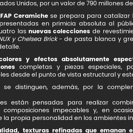
dos Unidos, por un valor de 790 millones de
FAP Ceramiche
se prepara para catalizar 
presentadas en primicia absoluta al públ
uatro las
nuevas colecciones
de revestimi
NUX y Chelsea Brick
- de pasta blanca y gre
etalle.
colores y efectos absolutamente espec
iones
completas y piezas especiales, pa
s desde el punto de vista estructural y esté
se distinguen, además, por la comple
nes están pensadas para realizar combin
l, composiciones impecables y, en ocasi
la propia personalidad en los ambientes int
nalidad, texturas refinadas que emanan e