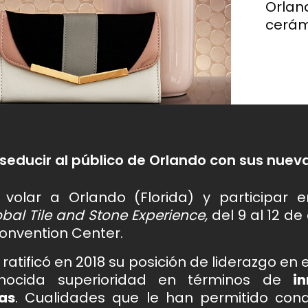
Hemos condensado las tendencias más visionarias
Orlan
del próximo año en cuatro estilos únicos, pensados
cerám
para los que buscan algo más que un simple
ment is of incalculable value
Cada proyecto nace de un
revestimiento, quieren emoción.
to efecto mármol brillante y satinado,
Un formato que re
. Diseñamos el espacio
inspiración, de la investigac
etal
de los revestimie
n el medioambiente.
experimentación de nuevas
y materiales.
seducir al público de Orlando con sus nue
 volar a Orlando (Florida) y participar 
bal Tile and Stone Experience,
del 9 al 12 de
onvention Center.
a
ratificó en 2018 su posición de liderazgo e
nocida superioridad en términos de
i
as
. Cualidades que le han permitido conq