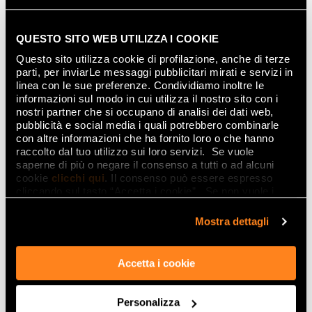
QUESTO SITO WEB UTILIZZA I COOKIE
Questo sito utilizza cookie di profilazione, anche di terze
parti, per inviarLe messaggi pubblicitari mirati e servizi in
linea con le sue preferenze. Condividiamo inoltre le
informazioni sul modo in cui utilizza il nostro sito con i
nostri partner che si occupano di analisi dei dati web,
Bloom
es el revestimiento ideal para quienes
pubblicità e social media i quali potrebbero combinarle
aprecian la esencialidad, pero no renuncian a la
con altre informazioni che ha fornito loro o che hanno
elegancia de los motivos gráficos ni a la belleza de
raccolto dal tuo utilizzo sui loro servizi. Se vuole
las superficies 3D.
saperne di più o negare il consenso a tutti o ad alcuni
cookie
clicchi qui
. Il consenso può essere espresso
En el baño de ensueños con vistas al mar
cliccando sul tasto “Accetta i cookie”. Se non vuole i
imaginamos la gracia ligera y disruptiva de
BLOOM
cookie di profilazione può negare il consenso sul tasto
Jungle
, un toque exótico para revestir paredes
“Rifiuta".
Mostra dettagli
enteras con muy pocos elementos, gracias al
formato de 80x160, una bañera independiente y una
iluminación delicada y suave que resalte la
Accetta i cookie
naturaleza de la hojas y sus reflejos casi iridiscentes.
Un inserto cerámico perfecto para evocar la
Personalizza
naturaleza circundante y crear fondos sugestivos e