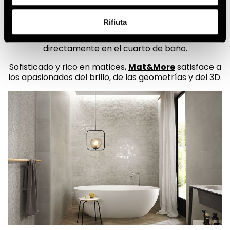
impactantes, hechos también en la versión
Dandelion, caracterizada por motivos florales que
Rifiuta
recuerdan a las pantallas japonesas, y Delave que
recrea la belleza de un ocaso sobre el mar
directamente en el cuarto de baño.
Sofisticado y rico en matices,
Mat&More
satisface a
los apasionados del brillo, de las geometrías y del 3D.